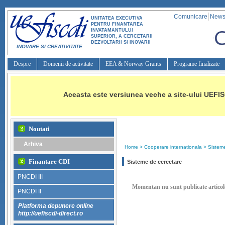
Comunicare
Newsl
UNITATEA EXECUTIVA
PENTRU FINANTAREA
INVATAMANTULUI
SUPERIOR, A CERCETARII
DEZVOLTARII SI INOVARII
INOVARE SI CREATIVITATE
Despre
Domenii de activitate
EEA & Norway Grants
Programe finalizate
Aceasta este versiunea veche a site-ului UEFIS
Noutati
Arhiva
Home
> 
Cooperare internationala
> 
Sistem
Finantare CDI
Sisteme de cercetare
PNCDI III
Momentan nu sunt publicate articole
PNCDI II
Platforma depunere online
http://uefiscdi-direct.ro