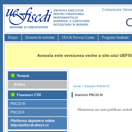
Comunicare
Newsl
UNITATEA EXECUTIVA
PENTRU FINANTAREA
INVATAMANTULUI
SUPERIOR, A CERCETARII
DEZVOLTARII SI INOVARII
INOVARE SI CREATIVITATE
Despre
Domenii de activitate
EEA & Norway Grants
Programe finalizate
Aceasta este versiunea veche a site-ului UEFIS
Noutati
Arhiva
Home
> 
Statistici PNCDI III
Finantare CDI
Statistici PNCDI III
PNCDI III
Momentan nu sunt publicate articole
PNCDI II
Platforma depunere online
http://uefiscdi-direct.ro