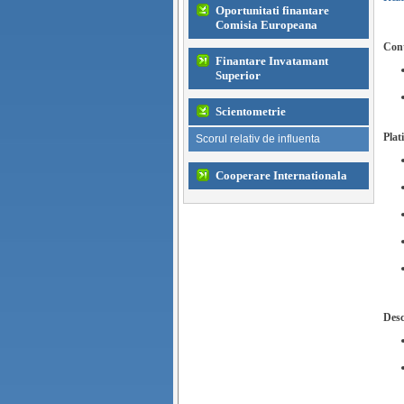
Oportunitati finantare
Comisia Europeana
Cont
Finantare Invatamant
Superior
Scientometrie
Plat
Scorul relativ de influenta
Cooperare Internationala
Desc