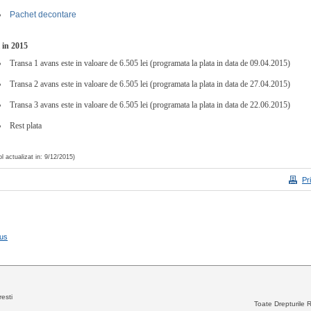
Pachet decontare
i in 2015
Transa 1 avans este in valoare de 6.505 lei (programata la plata in data de 09.04.2015)
Transa 2 avans este in valoare de 6.505 lei (programata la plata in data de 27.04.2015)
Transa 3 avans este in valoare de 6.505 lei (programata la plata in data de 22.06.2015)
Rest plata
col actualizat in: 9/12/2015)
Pr
us
esti
Toate Drepturile