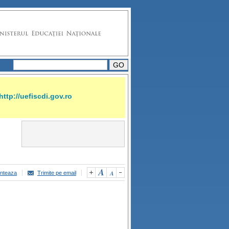
http://uefiscdi.gov.ro
inteaza
Trimite pe email