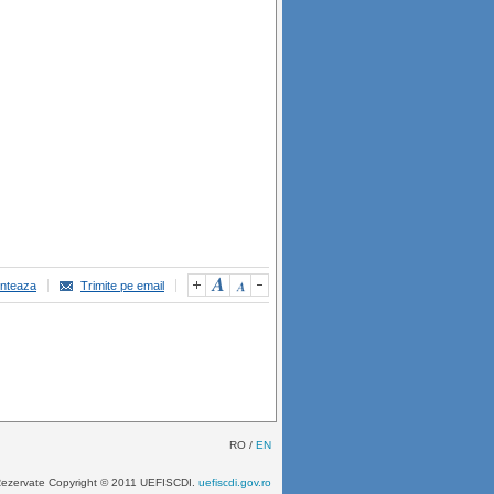
inteaza
Trimite pe email
RO /
EN
 Rezervate Copyright © 2011 UEFISCDI.
uefiscdi.gov.ro