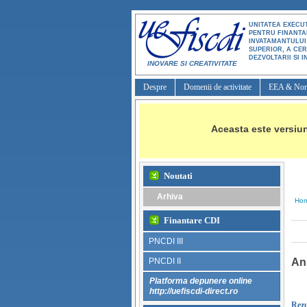
UNITATEA EXECU
PENTRU FINANT
INVATAMANTULUI
SUPERIOR, A CER
DEZVOLTARII SI I
INOVARE SI CREATIVITATE
Despre
Domenii de activitate
EEA & Nor
Aceasta este versiun
Noutati
Arhiva
Ho
Finantare CDI
PNCDI III
PNCDI II
Anu
Platforma depunere online
http://uefiscdi-direct.ro
Rezu