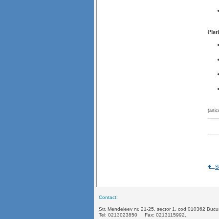
Plat
(arti
S
Contact
:
Str. Mendeleev nr. 21-25, sector 1, cod 010362 Bucur
Tel: 0213023850 Fax: 0213115992. 