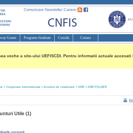
Comunicare
Newsletter
Cariere
TIVA
AREA
CETARII
NOVARII
way Grants
Programe finalizate
Consilii
Contact
ea veche a site-ului UEFISCDI. Pentru informatii actuale accesati
me
> 
Cooperare internationala
> 
Acorduri de colaborare
> 
ANR
> 
ANR FOLDER
Pr
nturi Utile (1)
ltatele cercetarii